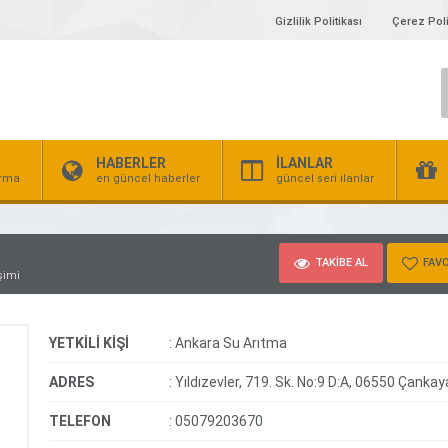
Gizlilik Politikası
Çerez Poli
HABERLER
İLANLAR
irma
en güncel haberler
güncel seri ilanlar
TAKİBE AL
FAVO
şimi
YETKİLİ KİŞİ
:
Ankara Su Arıtma
ADRES
:
Yıldızevler, 719. Sk. No:9 D:A, 06550 Çanka
TELEFON
:
05079203670