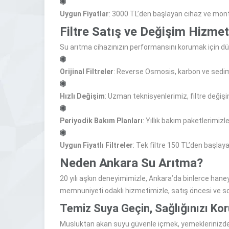
Uygun Fiyatlar
: 3000 TL’den başlayan cihaz ve mont
Filtre Satış ve Değişim
Hizmetl
Su arıtma cihazınızın performansını korumak için dü
Orijinal Filtreler
: Reverse Osmosis, karbon ve sedimen
Hızlı Değişim
: Uzman teknisyenlerimiz, filtre değişim
Periyodik Bakım Planları
: Yıllık bakım paketlerimiz
Uygun Fiyatlı Filtreler
: Tek filtre 150 TL’den başla
Neden Ankara Su Arıtma?
20 yılı aşkın deneyimimizle, Ankara’da binlerce hane
memnuniyeti odaklı hizmetimizle, satış öncesi ve s
Temiz Suya Geçin, Sağlığınızı Kor
Musluktan akan suyu güvenle içmek, yemeklerinizde v