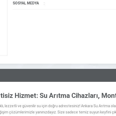
SOSYAL MEDYA
:
isiz Hizmet: Su Arıtma Cihazları, Monta
klı, lezzetli ve güvenilir su için doğru adrestesiniz! Ankara Su Arıtma ol
ğişim çözümlerimizle yanınızdayız. Size sadece temiz suyun keyfini çık