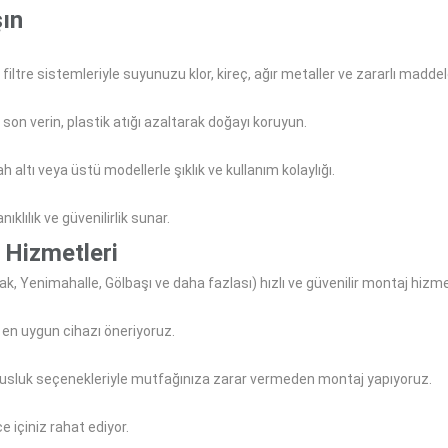
şın
iltre sistemleriyle suyunuzu klor, kireç, ağır metaller ve zararlı maddel
on verin, plastik atığı azaltarak doğayı koruyun.
altı veya üstü modellerle şıklık ve kullanım kolaylığı.
ıklılık ve güvenilirlik sunar.
 Hizmetleri
, Yenimahalle, Gölbaşı ve daha fazlası) hızlı ve güvenilir montaj hizm
 en uygun cihazı öneriyoruz.
 musluk seçenekleriyle mutfağınıza zarar vermeden montaj yapıyoruz.
ce içiniz rahat ediyor.