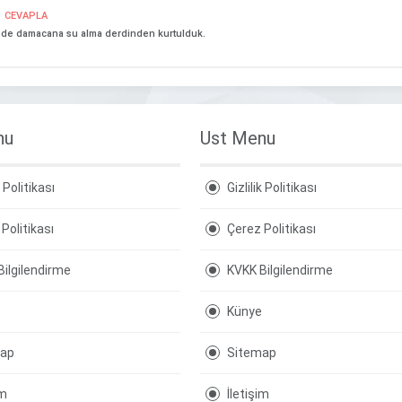
CEVAPLA
inde damacana su alma derdinden kurtulduk.
nu
Ust Menu
k Politikası
Gizlilik Politikası
Politikası
Çerez Politikası
Bilgilendirme
KVKK Bilgilendirme
Künye
map
Sitemap
im
İletişim