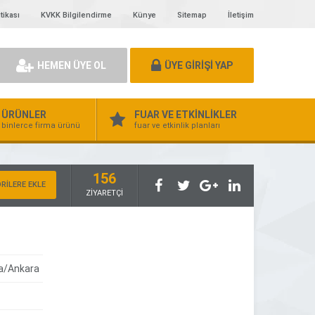
tikası
KVKK Bilgilendirme
Künye
Sitemap
İletişim
HEMEN ÜYE OL
ÜYE GİRİŞİ YAP
ÜRÜNLER
FUAR VE ETKİNLİKLER
binlerce firma ürünü
fuar ve etkinlik planları
156
RİLERE EKLE
ZİYARETÇİ
ya/Ankara