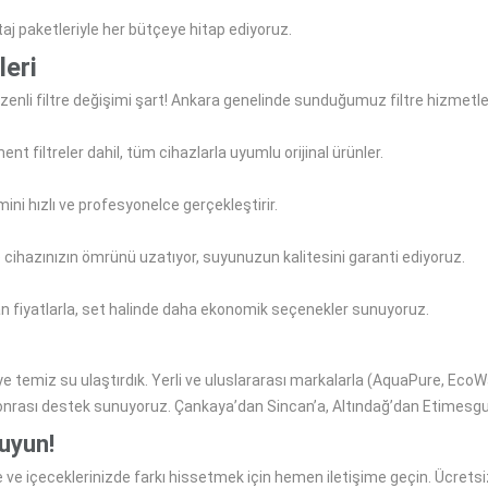
aj paketleriyle her bütçeye hitap ediyoruz.
eri
zenli filtre değişimi şart! Ankara genelinde sunduğumuz filtre hizmetle
t filtreler dahil, tüm cihazlarla uyumlu orijinal ürünler.
ini hızlı ve profesyonelce gerçekleştirir.
le cihazınızın ömrünü uzatıyor, suyunuzun kalitesini garanti ediyoruz.
yan fiyatlarla, set halinde daha ekonomik seçenekler sunuyoruz.
ye temiz su ulaştırdık. Yerli ve uluslararası markalarla (AquaPure, EcoW
onrası destek sunuyoruz. Çankaya’dan Sincan’a, Altındağ’dan Etimesgut
uyun!
e içeceklerinizde farkı hissetmek için hemen iletişime geçin. Ücretsiz