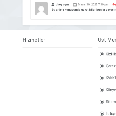
okey oyna
Mayıs 30, 2025 7:39 pm
Su artima konusunda gayet iyiler bunlar sayes
Hizmetler
Ust Me
Gizlili
Çerez 
KVKK 
Künye
Site
İletiş