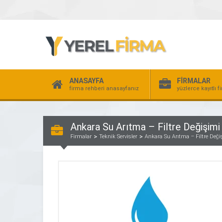
ANASAYFA
FİRMALAR
firma rehberi anasayfanız
yüzlerce kayıtlı f
Ankara Su Arıtma – Filtre Değişimi
Firmalar
Teknik Servisler
Ankara Su Arıtma – Filtre Deği