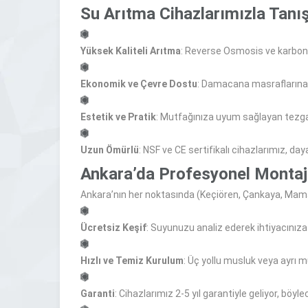
Su Arıtma Cihazları
mızla Tanı
Yüksek Kaliteli Arıtma
: Reverse Osmosis ve karbon f
Ekonomik ve Çevre Dostu
: Damacana masraflarına s
Estetik ve Pratik
: Mutfağınıza uyum sağlayan tezgah 
Uzun Ömürlü
: NSF ve CE sertifikalı cihazlarımız, dayan
Ankara’da Profesyonel Montaj
Ankara’nın her noktasında (Keçiören, Çankaya, Mamak
Ücretsiz Keşif
: Suyunuzu analiz ederek ihtiyacınıza
Hızlı ve Temiz Kurulum
: Üç yollu musluk veya ayrı
Garanti
: Cihazlarımız 2-5 yıl garantiyle geliyor, böyle