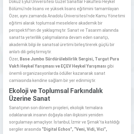
Dokuz Eylül Üniversitesi Güzel Sanatlar Fakültesi Heykel
Bölümü’nde lisans ve yüksek lisans eğitimini tamamlayan
Özer, aynı zamanda Anadolu Üniversitesi’nde Kamu Yönetimi
eğitimi alarak toplumsal meselelere akademik bir
perspektiften de yaklaşmıştır. Sanat ve Tasarım alanında
sanatta yeterlilik çalışmalarına devam eden sanatçı,
akademik bilgi ile sanatsal üretimi birleştirerek güçlü bir
anlatı dili geliştirmiştir.
Özer,
Base Jumbo Sürdürülebilirlik Sergisi, Turgut Pura
Vakfı Heykel Yarışması ve EÇEV Heykel Yarışması
gibi
önemli organizasyonlarda ödüller kazanarak sanat
camiasında kendine sağlam bir yer edinmiştir.
Ekoloji ve Toplumsal Farkındalık
Üzerine Sanat
Sanatçının son dönem projeleri, ekolojik temalara
odaklanarak insanın doğayla olan ilişkisini yeniden
sorgulamayı amaçlıyor. İstanbul, İzmir ve Şırnak’ta katıldığı
sergiler arasında
“Digital Echos”, “Veni, Vidi, Vici”,