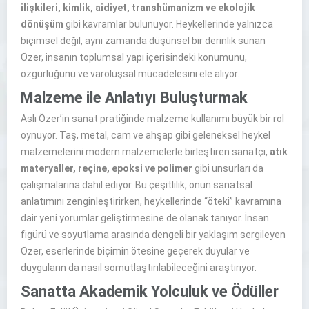
ilişkileri, kimlik, aidiyet, transhümanizm ve ekolojik
dönüşüm
gibi kavramlar bulunuyor. Heykellerinde yalnızca
biçimsel değil, aynı zamanda düşünsel bir derinlik sunan
Özer, insanın toplumsal yapı içerisindeki konumunu,
özgürlüğünü ve varoluşsal mücadelesini ele alıyor.
Malzeme ile Anlatıyı Buluşturmak
Aslı Özer’in sanat pratiğinde malzeme kullanımı büyük bir rol
oynuyor. Taş, metal, cam ve ahşap gibi geleneksel heykel
malzemelerini modern malzemelerle birleştiren sanatçı,
atık
materyaller, reçine, epoksi ve polimer
gibi unsurları da
çalışmalarına dahil ediyor. Bu çeşitlilik, onun sanatsal
anlatımını zenginleştirirken, heykellerinde “öteki” kavramına
dair yeni yorumlar geliştirmesine de olanak tanıyor. İnsan
figürü ve soyutlama arasında dengeli bir yaklaşım sergileyen
Özer, eserlerinde biçimin ötesine geçerek duyular ve
duyguların da nasıl somutlaştırılabileceğini araştırıyor.
Sanatta Akademik Yolculuk ve Ödüller