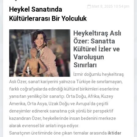
Mart 8, 2025 10:54 pm
Heykel Sanatında
Kültürlerarası Bir Yolculuk
Heykeltıraş Aslı
Özer: Sanatta
Kültürel İzler ve
Varoluşun
Sınırları
İzmir doğumlu heykeltıraş
Aslı Özer, sanat kariyerini yalnızca Türkiye ile sınırlamayan,
farklı coğrafyalarda edindiği kültürel birikimleri eserlerine
yansıtan yenilikçi bir sanatçı. Orta Doğu, Afrika, Kuzey
Amerika, Orta Asya, Uzak Doğu ve Avrupa’da çeşitli
deneyimler edinerek sanatına çok yönlü bir perspektif
kazandıran Özer, heykellerinde insan bedenini merkeze
alarak evrensel bir anlatı inşa ediyor.
Sanatçının üretiminde öne çıkan temalar arasında
iktidar