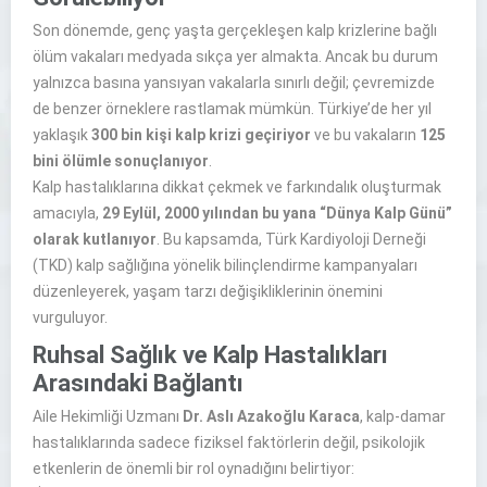
Son dönemde, genç yaşta gerçekleşen kalp krizlerine bağlı
ölüm vakaları medyada sıkça yer almakta. Ancak bu durum
yalnızca basına yansıyan vakalarla sınırlı değil; çevremizde
de benzer örneklere rastlamak mümkün. Türkiye’de her yıl
yaklaşık
300 bin kişi kalp krizi geçiriyor
ve bu vakaların
125
bini ölümle sonuçlanıyor
.
Kalp hastalıklarına dikkat çekmek ve farkındalık oluşturmak
amacıyla,
29 Eylül, 2000 yılından bu yana “Dünya Kalp Günü”
olarak kutlanıyor
. Bu kapsamda, Türk Kardiyoloji Derneği
(TKD) kalp sağlığına yönelik bilinçlendirme kampanyaları
düzenleyerek, yaşam tarzı değişikliklerinin önemini
vurguluyor.
Ruhsal Sağlık ve Kalp Hastalıkları
Arasındaki Bağlantı
Aile Hekimliği Uzmanı
Dr. Aslı Azakoğlu Karaca
, kalp-damar
hastalıklarında sadece fiziksel faktörlerin değil, psikolojik
etkenlerin de önemli bir rol oynadığını belirtiyor: