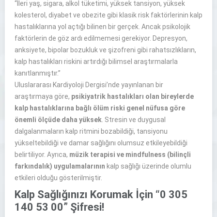
“İleri yaş, sigara, alkol tüketimi, yüksek tansiyon, yüksek
kolesterol, diyabet ve obezite gibi klasik risk faktörlerinin kalp
hastalıklarına yol açtığı bilinen bir gerçek. Ancak psikolojik
faktörlerin de göz ardı edilmemesi gerekiyor. Depresyon,
anksiyete, bipolar bozukluk ve şizofreni gibi rahatsızlıkların,
kalp hastalıkları riskini artırdığı bilimsel araştırmalarla
kanıtlanmıştır.”
Uluslararası Kardiyoloji Dergisi’nde yayınlanan bir
araştırmaya göre,
psikiyatrik hastalıkları olan bireylerde
kalp hastalıklarına bağlı ölüm riski genel nüfusa göre
önemli ölçüde daha yüksek
. Stresin ve duygusal
dalgalanmaların kalp ritmini bozabildiği, tansiyonu
yükseltebildiği ve damar sağlığını olumsuz etkileyebildiği
belirtiliyor. Ayrıca,
müzik terapisi ve mindfulness (bilinçli
farkındalık) uygulamalarının
kalp sağlığı üzerinde olumlu
etkileri olduğu gösterilmiştir.
Kalp Sağlığınızı Korumak İçin “0 305
140 53 00” Şifresi!