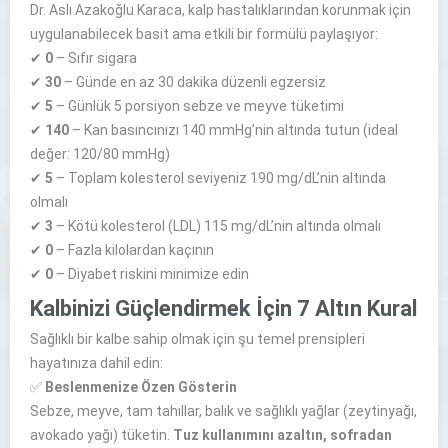
Dr. Aslı Azakoğlu Karaca, kalp hastalıklarından korunmak için
uygulanabilecek basit ama etkili bir formülü paylaşıyor:
✔
0
– Sıfır sigara
✔
30
– Günde en az 30 dakika düzenli egzersiz
✔
5
– Günlük 5 porsiyon sebze ve meyve tüketimi
✔
140
– Kan basıncınızı 140 mmHg’nin altında tutun (ideal
değer: 120/80 mmHg)
✔
5
– Toplam kolesterol seviyeniz 190 mg/dL’nin altında
olmalı
✔
3
– Kötü kolesterol (LDL) 115 mg/dL’nin altında olmalı
✔
0
– Fazla kilolardan kaçının
✔
0
– Diyabet riskini minimize edin
Kalbinizi Güçlendirmek İçin 7 Altın Kural
Sağlıklı bir kalbe sahip olmak için şu temel prensipleri
hayatınıza dahil edin:
✅
Beslenmenize Özen Gösterin
Sebze, meyve, tam tahıllar, balık ve sağlıklı yağlar (zeytinyağı,
avokado yağı) tüketin.
Tuz kullanımını azaltın, sofradan