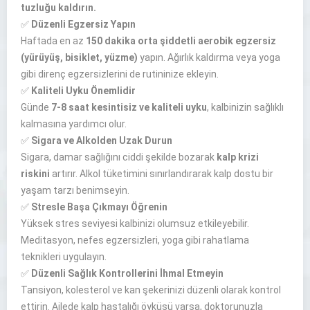
tuzluğu kaldırın.
✅
Düzenli Egzersiz Yapın
Haftada en az
150 dakika orta şiddetli aerobik egzersiz
(yürüyüş, bisiklet, yüzme)
yapın. Ağırlık kaldırma veya yoga
gibi direnç egzersizlerini de rutininize ekleyin.
✅
Kaliteli Uyku Önemlidir
Günde
7-8 saat kesintisiz ve kaliteli uyku
, kalbinizin sağlıklı
kalmasına yardımcı olur.
✅
Sigara ve Alkolden Uzak Durun
Sigara, damar sağlığını ciddi şekilde bozarak
kalp krizi
riskini
artırır. Alkol tüketimini sınırlandırarak kalp dostu bir
yaşam tarzı benimseyin.
✅
Stresle Başa Çıkmayı Öğrenin
Yüksek stres seviyesi kalbinizi olumsuz etkileyebilir.
Meditasyon, nefes egzersizleri, yoga gibi rahatlama
teknikleri uygulayın.
✅
Düzenli Sağlık Kontrollerini İhmal Etmeyin
Tansiyon, kolesterol ve kan şekerinizi düzenli olarak kontrol
ettirin. Ailede kalp hastalığı öyküsü varsa, doktorunuzla