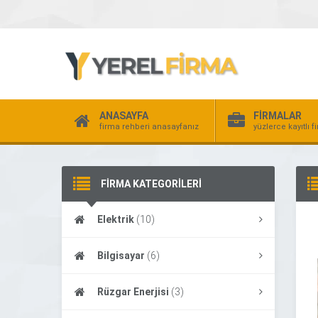
ANASAYFA
FİRMALAR
firma rehberi anasayfanız
yüzlerce kayıtlı f
FİRMA KATEGORİLERİ
Elektrik
(10)
Bilgisayar
(6)
Rüzgar Enerjisi
(3)