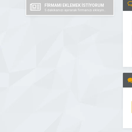
FİRMAMI EKLEMEK İSTİYORUM
5 dakikanızı ayırarak firmanızı ekleyin..