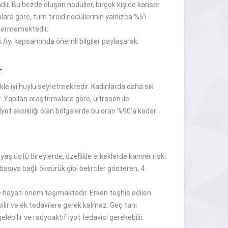
ır. Bu bezde oluşan nodüller, birçok kişide kanser
ra göre, tüm tiroid nodüllerinin yalnızca %5’i
stermemektedir.
ık Ayı kapsamında önemli bilgiler paylaşarak,
r
llikle iyi huylu seyretmektedir. Kadınlarda daha sık
Yapılan araştırmalara göre, ultrason ile
 İyot eksikliği olan bölgelerde bu oran %90’a kadar
 yaş üstü bireylerde, özellikle erkeklerde kanser riski
asıya bağlı öksürük gibi belirtiler gösteren, 4
e hayati önem taşımaktadır. Erken teşhis edilen
lir ve ek tedavilere gerek kalmaz. Geç tanı
lebilir ve radyoaktif iyot tedavisi gerekebilir.