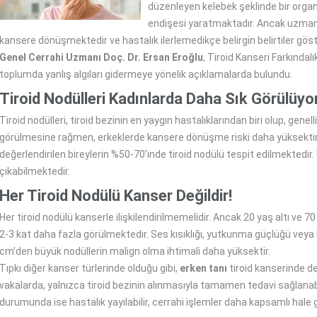
düzenleyen kelebek şeklinde bir organd
endişesi yaratmaktadır. Ancak uzmanla
kansere dönüşmektedir ve hastalık ilerlemedikçe belirgin belirtiler gö
Genel Cerrahi Uzmanı Doç. Dr. Ersan Eroğlu
, Tiroid Kanseri Farkındal
toplumda yanlış algıları gidermeye yönelik açıklamalarda bulundu.
Tiroid Nodülleri Kadınlarda Daha Sık Görülüyo
Tiroid nodülleri, tiroid bezinin en yaygın hastalıklarından biri olup, gene
görülmesine rağmen, erkeklerde kansere dönüşme riski daha yüksektir. 
değerlendirilen bireylerin %50-70’inde tiroid nodülü tespit edilmektedir.
çıkabilmektedir.
Her Tiroid Nodülü Kanser Değildir!
Her tiroid nodülü kanserle ilişkilendirilmemelidir. Ancak 20 yaş altı ve 70
2-3 kat daha fazla görülmektedir. Ses kısıklığı, yutkunma güçlüğü veya b
cm’den büyük nodüllerin malign olma ihtimali daha yüksektir.
Tıpkı diğer kanser türlerinde olduğu gibi,
erken tanı
tiroid kanserinde d
vakalarda, yalnızca tiroid bezinin alınmasıyla tamamen tedavi sağlanabi
durumunda ise hastalık yayılabilir, cerrahi işlemler daha kapsamlı hale ge