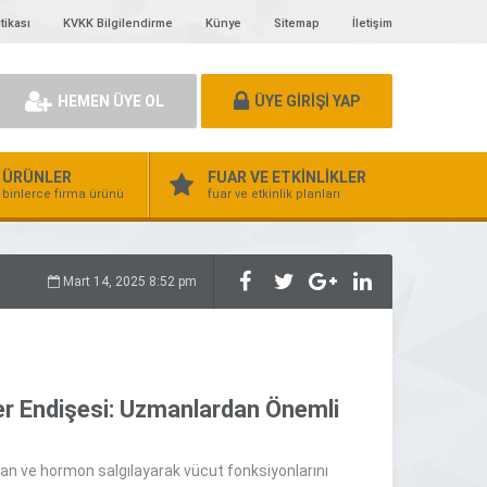
tikası
KVKK Bilgilendirme
Künye
Sitemap
İletişim
HEMEN ÜYE OL
ÜYE GİRİŞİ YAP
ÜRÜNLER
FUAR VE ETKİNLİKLER
binlerce firma ürünü
fuar ve etkinlik planları
Mart 14, 2025 8:52 pm
ser Endişesi: Uzmanlardan Önemli
alan ve hormon salgılayarak vücut fonksiyonlarını