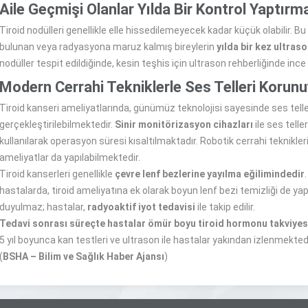
Aile Geçmişi Olanlar Yılda Bir Kontrol Yaptırma
Tiroid nodülleri genellikle elle hissedilemeyecek kadar küçük olabilir. Bu 
bulunan veya radyasyona maruz kalmış bireylerin
yılda bir kez ultras
nodüller tespit edildiğinde, kesin teşhis için ultrason rehberliğinde inc
Modern Cerrahi Tekniklerle Ses Telleri Korun
Tiroid kanseri ameliyatlarında, günümüz teknolojisi sayesinde ses tel
gerçekleştirilebilmektedir.
Sinir monitörizasyon cihazları
ile ses telle
kullanılarak operasyon süresi kısaltılmaktadır. Robotik cerrahi teknik
ameliyatlar da yapılabilmektedir.
Tiroid kanserleri genellikle
çevre lenf bezlerine yayılma eğilimindedir
hastalarda, tiroid ameliyatına ek olarak boyun lenf bezi temizliği de y
duyulmaz; hastalar,
radyoaktif iyot tedavisi
ile takip edilir.
Tedavi sonrası süreçte hastalar ömür boyu tiroid hormonu takviyesi
5 yıl boyunca kan testleri ve ultrason ile hastalar yakından izlenmektedi
(
BSHA – Bilim ve Sağlık Haber Ajansı
)