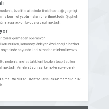
lı
nedenle, özellikle ailesinde tiroid hastalığı geçmişi
on ile kontrol yaptırmaları önerilmektedir
. Şüpheli
e iğne aspirasyon biyopsisi yapılmaktadır.
uyor
leri zarar görmeden operasyon
ri korunurken, kanamayı önleyen özel enerji cihazları
leri sayesinde boyunda kesi olmadan minimal invaziv
. Bu nedenle, metastatik lenf bezleri tespit edilen
apılmaktadır. Ameliyat sonrası kemoterapiye gerek
 almalı ve düzenli kontrollerini aksatmamalıdır.
İlk
r.