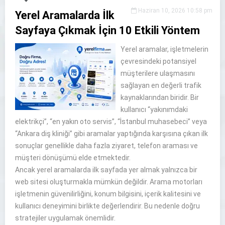
Haziran 10, 2026 10:58 pm
Yerel Aramalarda İlk
Sayfaya Çıkmak İçin 10 Etkili Yöntem
Yerel aramalar, işletmelerin
çevresindeki potansiyel
müşterilere ulaşmasını
sağlayan en değerli trafik
kaynaklarından biridir. Bir
kullanıcı “yakınımdaki
elektrikçi”, “en yakın oto servis”, “İstanbul muhasebeci” veya
“Ankara diş kliniği” gibi aramalar yaptığında karşısına çıkan ilk
sonuçlar genellikle daha fazla ziyaret, telefon araması ve
müşteri dönüşümü elde etmektedir.
Ancak yerel aramalarda ilk sayfada yer almak yalnızca bir
web sitesi oluşturmakla mümkün değildir. Arama motorları
işletmenin güvenilirliğini, konum bilgisini, içerik kalitesini ve
kullanıcı deneyimini birlikte değerlendirir. Bu nedenle doğru
stratejiler uygulamak önemlidir.