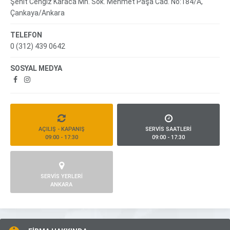
Şehit Cengiz Karaca Mh. Sok. Mehmet Paşa Cad. No:184/A,
Çankaya/Ankara
TELEFON
0 (312) 439 0642
SOSYAL MEDYA
AÇILIŞ - KAPANIŞ
SERVİS SAATLERİ
09:00 - 17:30
09:00 - 17:30
SERVİS YERLERİ
ANKARA