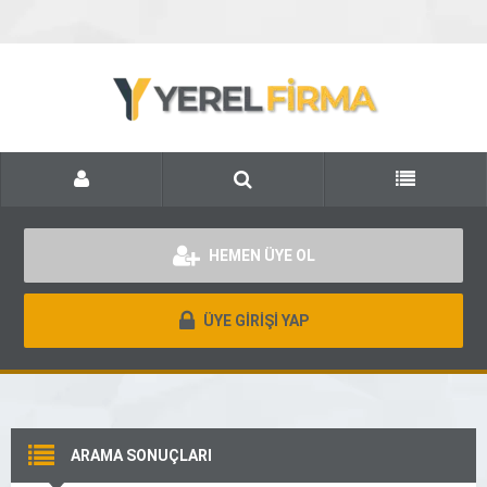
HEMEN ÜYE OL
ÜYE GİRİŞİ YAP
ARAMA SONUÇLARI