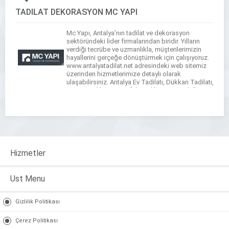
TADİLAT DEKORASYON MC YAPI
Mc Yapı, Antalya’nın tadilat ve dekorasyon
sektöründeki lider firmalarından biridir. Yılların
verdiği tecrübe ve uzmanlıkla, müşterilerimizin
hayallerini gerçeğe dönüştürmek için çalışıyoruz.
www.antalyatadilat.net adresindeki web sitemiz
üzerinden hizmetlerimize detaylı olarak
ulaşabilirsiniz. Antalya Ev Tadilatı, Dükkan Tadilatı,
Banyo Tadilatı ve Mutfak Tadilatı ,3D modelleme
Antalya ,gibi hizmetlerimizle ev ve iş yerlerinizi
yeniliyoruz. Uzman ekibimiz, estetik ve
fonksiyonelliği […]
Hizmetler
Ust Menu
Gizlilik Politikası
Çerez Politikası