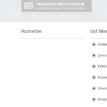
FİRMAMI EKLEMEK İSTİYORUM
5 dakikanızı ayırarak firmanızı ekleyin..
Hizmetler
Ust Me
Gizlili
Çerez 
KVKK 
Künye
Site
İletiş