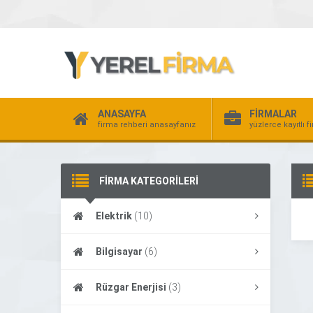
ANASAYFA
FİRMALAR
firma rehberi anasayfanız
yüzlerce kayıtlı f
FİRMA KATEGORİLERİ
Elektrik
(10)
Bilgisayar
(6)
Rüzgar Enerjisi
(3)