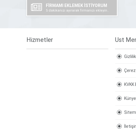
FİRMAMI EKLEMEK İSTİYORUM
5 dakikanızı ayırarak firmanızı ekleyin..
Hizmetler
Ust Me
Gizlili
Çerez 
KVKK 
Künye
Site
İletiş