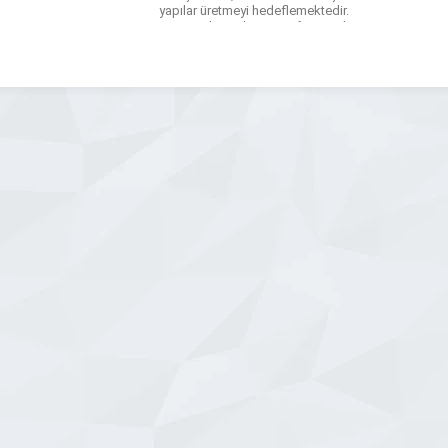
yapılar üretmeyi hedeflemektedir.
Deneyimli ustalar ve profesyonel
ekibiyle; demir doğrama, ferforje ve
metal işleri alanında klasik ve modern
tasarımları bir araya getirir. Mimari ve
[…]