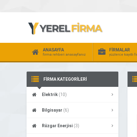
ANASAYFA
FİRMALAR
firma rehberi anasayfanız
yüzlerce kayıtlı f
FİRMA KATEGORİLERİ
Elektrik
(10)
Bilgisayar
(6)
Rüzgar Enerjisi
(3)