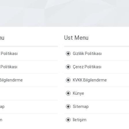
nu
Ust Menu
k Politikası
Gizlilik Politikası
Politikası
Çerez Politikası
Bilgilendirme
KVKK Bilgilendirme
Künye
map
Sitemap
im
İletişim