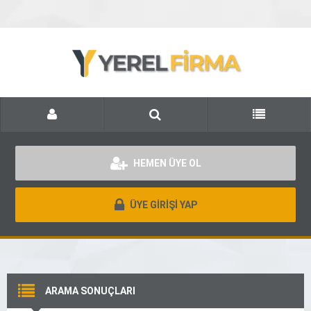
HEMEN ÜYE OL
ÜYE GİRİŞİ YAP
ARAMA SONUÇLARI