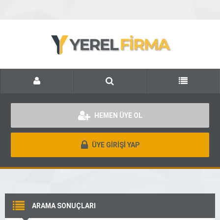
HEMEN ÜYE OL
ÜYE GİRİŞİ YAP
ARAMA SONUÇLARI