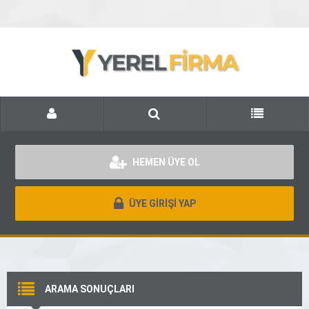
HEMEN ÜYE OL
ÜYE GİRİŞİ YAP
ARAMA SONUÇLARI