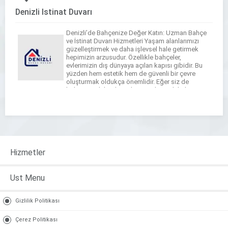
Denizli İstinat Duvarı
Denizli’de Bahçenize Değer Katın: Uzman Bahçe
ve İstinat Duvarı Hizmetleri Yaşam alanlarımızı
güzelleştirmek ve daha işlevsel hale getirmek
hepimizin arzusudur. Özellikle bahçeler,
evlerimizin dış dünyaya açılan kapısı gibidir. Bu
yüzden hem estetik hem de güvenli bir çevre
oluşturmak oldukça önemlidir. Eğer siz de
bahçenizi daha düzenli, güvenli ve şık hale
getirmek istiyorsanız, Denizli Bahçe Duvarı […]
Hizmetler
Ust Menu
Gizlilik Politikası
Çerez Politikası