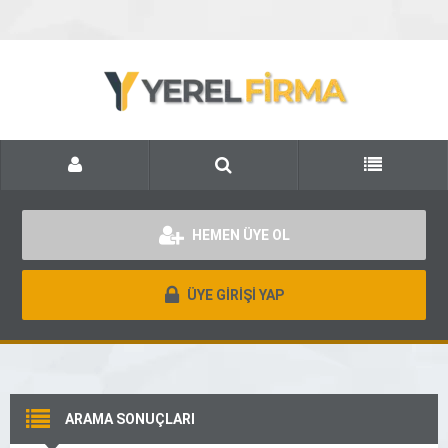
HEMEN ÜYE OL
ÜYE GİRİŞİ YAP
ARAMA SONUÇLARI