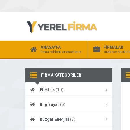
ANASAYFA
FİRMALAR
firma rehberi anasayfanız
yüzlerce kayıtlı f
FİRMA KATEGORİLERİ
Elektrik
(10)
Bilgisayar
(6)
Rüzgar Enerjisi
(3)