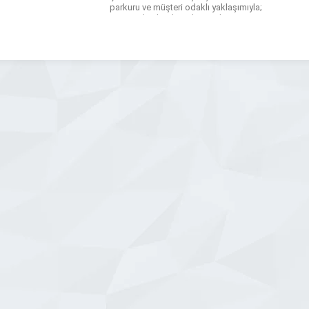
parkuru ve müşteri odaklı yaklaşımıyla;
tasarımdan baskıya, kesimden
teslimata kadar tüm süreçlerde
profesyonel destek sağlar. Kurumsal
Baskılar: Antetli Kağıt, Zarf, Fatura,
Makbuz, Tahsilat Makbuzu, Kurumsal
Evrak, Reklam & Tanıtım: […]