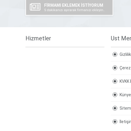
FİRMAMI EKLEMEK İSTİYORUM
5 dakikanızı ayırarak firmanızı ekleyin..
Hizmetler
Ust Me
Gizlili
Çerez 
KVKK 
Künye
Site
İletiş