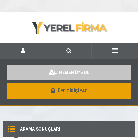
HEMEN ÜYE OL
ÜYE GİRİŞİ YAP
ARAMA SONUÇLARI