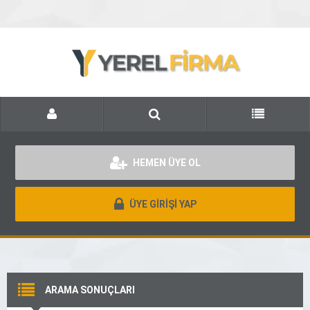
HEMEN ÜYE OL
ÜYE GİRİŞİ YAP
ARAMA SONUÇLARI