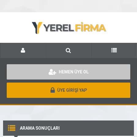
HEMEN ÜYE OL
ÜYE GİRİŞİ YAP
ARAMA SONUÇLARI