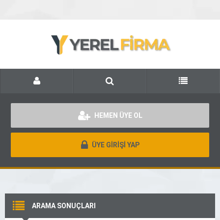
HEMEN ÜYE OL
ÜYE GİRİŞİ YAP
ARAMA SONUÇLARI