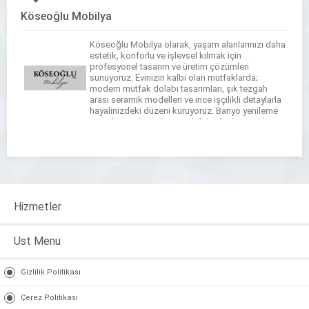
Köseoğlu Mobilya
Köseoğlu Mobilya olarak, yaşam alanlarınızı daha
estetik, konforlu ve işlevsel kılmak için
profesyonel tasarım ve üretim çözümleri
sunuyoruz. Evinizin kalbi olan mutfaklarda;
modern mutfak dolabı tasarımları, şık tezgah
arası seramik modelleri ve ince işçilikli detaylarla
hayalinizdeki düzeni kuruyoruz. Banyo yenileme
süreçlerinizde ise banyo dolabı, fonksiyonel
tezgahlar ve çamaşır-kurutma makinesi dolapları
tasarımlarımızla dar alanları bile maksimum […]
Hizmetler
Ust Menu
Gizlilik Politikası
Çerez Politikası