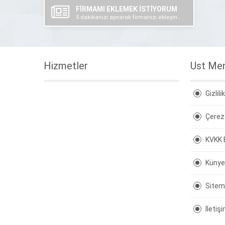
FİRMAMI EKLEMEK İSTİYORUM
5 dakikanızı ayırarak firmanızı ekleyin..
Hizmetler
Ust Me
Gizlili
Çerez 
KVKK 
Künye
Site
İletiş