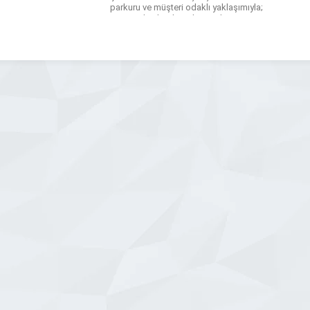
parkuru ve müşteri odaklı yaklaşımıyla;
tasarımdan baskıya, kesimden
teslimata kadar tüm süreçlerde
profesyonel destek sağlar. Kurumsal
Baskılar: Antetli Kağıt, Zarf, Fatura,
Makbuz, Tahsilat Makbuzu, Kurumsal
Evrak, Reklam & Tanıtım: […]