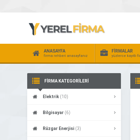
ANASAYFA
FİRMALAR
firma rehberi anasayfanız
yüzlerce kayıtlı f
FİRMA KATEGORİLERİ
Elektrik
(10)
Bilgisayar
(6)
Rüzgar Enerjisi
(3)