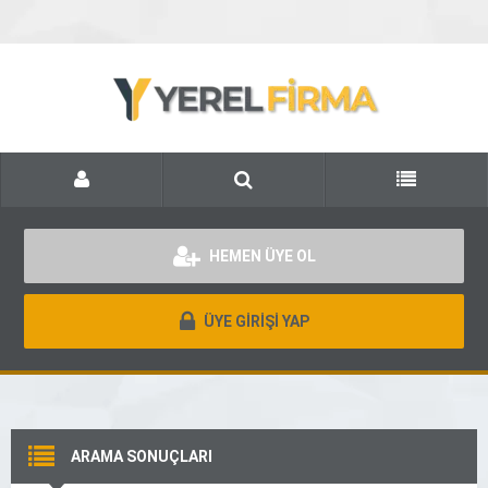
HEMEN ÜYE OL
ÜYE GİRİŞİ YAP
ARAMA SONUÇLARI