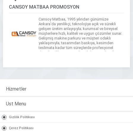
CANSOY MATBAA PROMOSYON
Cansoy Matbaa, 1995 yılından günümüze
Ankara’da yenilikçi, teknolojiye açık ve sürekli
gelişen üretim anlayışıyla; kurumsal ve bireysel
müşterilere hızlı, kaliteli ve uygun çözümler sunar.
Gelişmiş makine parkuru ve müşteri odaklı
yaklaşımıyla; tasarımdan baskıya, kesimden
teslimata kadar tüm süreçlerde profesyonel
destek sağlar. Kurumsal Baskılar: Antetli Kağıt,
Zarf, Fatura, Makbuz, Tahsilat Makbuzu, Kurumsal
Evrak, Reklam & Tanıtım: […]
Hizmetler
Ust Menu
Gizlilik Politikası
Çerez Politikası