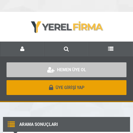
HEMEN ÜYE OL
ÜYE GİRİŞİ YAP
ARAMA SONUÇLARI