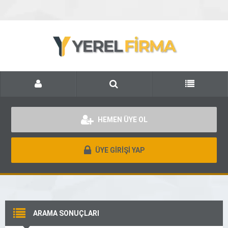
HEMEN ÜYE OL
ÜYE GİRİŞİ YAP
ARAMA SONUÇLARI