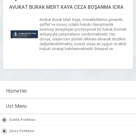
AVUKAT BURAK MERT KAYA CEZA BOŞANMA İCRA
Avukat Burak Mert Kaya, müvekkillerine güvenilir,
şeffaf ve sonuç odaklı hukuki danışmanlık
sunmayı amaçlayan profesyonel bir hukuk hizmeti
anlayışıyla çalışmalarını sürdürmektedir. Her
dosya, olayın tüm yönleri dikkate alınarak titizlikle
değerlendirilmekte; somut olaya en uygun ve etkili
hukuki strateji belirlenmektedir. Bireysel ve
kurumsal müvekkiller için hukuki danışmanlık,
ceza hukuku, icra ve iflas hukuku, iş hukuku, miras
[…]
Hizmetler
Ust Menu
Gizlilik Politikası
Çerez Politikası