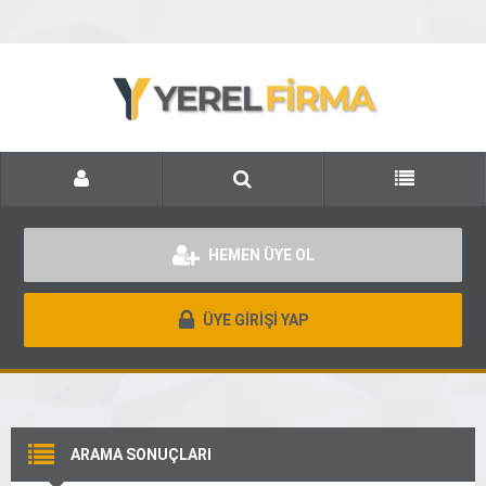
HEMEN ÜYE OL
ÜYE GİRİŞİ YAP
ARAMA SONUÇLARI