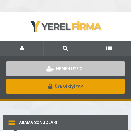
HEMEN ÜYE OL
ÜYE GİRİŞİ YAP
ARAMA SONUÇLARI