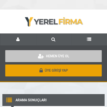
HEMEN ÜYE OL
ÜYE GİRİŞİ YAP
ARAMA SONUÇLARI