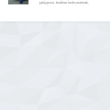
çalışıyoruz. Anahtarı evde unutmak,
kontağın dönmemesi ya da çelik
kapının kilitli kalması günlük hayatın en
can sıkıcı anlarındandır. Bu tür
durumlarda hızlı, güvenilir ve
mekanizmaya zarar vermeyen bir
müdahale; […]