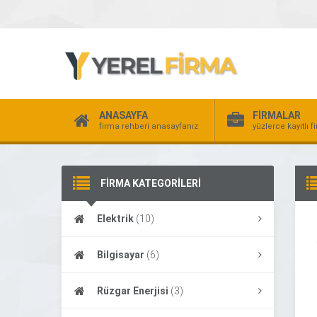
ANASAYFA
FİRMALAR
firma rehberi anasayfanız
yüzlerce kayıtlı f
FİRMA KATEGORİLERİ
Elektrik
(10)
Bilgisayar
(6)
Rüzgar Enerjisi
(3)