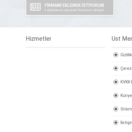
FİRMAMI EKLEMEK İSTİYORUM
5 dakikanızı ayırarak firmanızı ekleyin..
Hizmetler
Ust Me
Gizlili
Çerez 
KVKK 
Künye
Site
İletiş