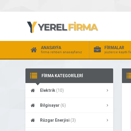
ANASAYFA
FİRMALAR
firma rehberi anasayfanız
yüzlerce kayıtlı f
FİRMA KATEGORİLERİ
Elektrik
(10)
Bilgisayar
(6)
Rüzgar Enerjisi
(3)