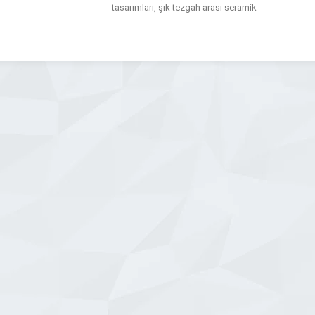
tasarımları, şık tezgah arası seramik
modelleri ve ince işçilikli detaylarla
hayalinizdeki düzeni kuruyoruz. Banyo
yenileme süreçlerinizde ise banyo
dolabı, fonksiyonel tezgahlar ve
çamaşır-kurutma makinesi dolapları
tasarımlarımızla dar alanları bile
maksimum […]