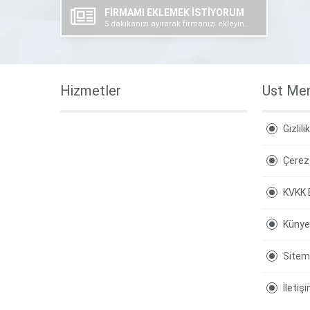
FİRMAMI EKLEMEK İSTİYORUM
5 dakikanızı ayırarak firmanızı ekleyin..
Hizmetler
Ust Me
Gizlili
Çerez 
KVKK 
Künye
Site
İletiş