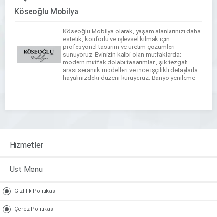
Köseoğlu Mobilya
Köseoğlu Mobilya olarak, yaşam alanlarınızı daha
estetik, konforlu ve işlevsel kılmak için
profesyonel tasarım ve üretim çözümleri
sunuyoruz. Evinizin kalbi olan mutfaklarda;
modern mutfak dolabı tasarımları, şık tezgah
arası seramik modelleri ve ince işçilikli detaylarla
hayalinizdeki düzeni kuruyoruz. Banyo yenileme
süreçlerinizde ise banyo dolabı, fonksiyonel
tezgahlar ve çamaşır-kurutma makinesi dolapları
tasarımlarımızla dar alanları bile maksimum […]
Hizmetler
Ust Menu
Gizlilik Politikası
Çerez Politikası