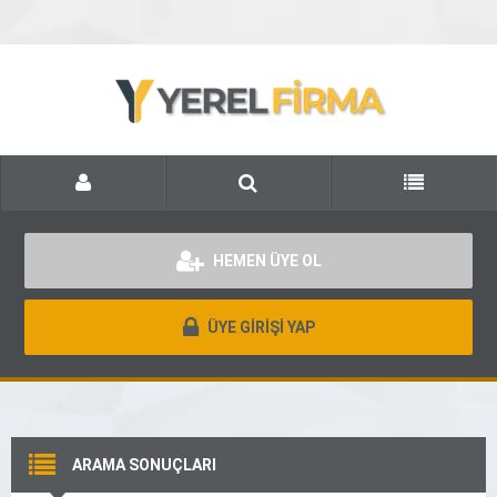
HEMEN ÜYE OL
ÜYE GİRİŞİ YAP
ARAMA SONUÇLARI