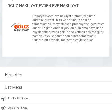
OĞUZ NAKLİYAT EVDEN EVE NAKLİYAT
Sakarya evden eve nakliyat hizmeti, taşınma
sürecini güvenli, hızlı ve sorunsuz şekilde
tamamlamak isteyenler için profesyonel çözümler
sunar. Taşıma öncesi yapılan planlama sayesinde
eşyalarınız düzenli şekilde paketlenir, taşıma günü
zaman kaybı yaşanmadan süreç tamamlanır.
Birinci sınıf ambalaj malzemeleriyle yapılan
paketleme, eşyaların darbelere karşı korunmasını
sağlar. Deneyimli ekip ve son sistem nakliye
araçlarıyla güvenli taşıma gerçekleştirilirken, […]
Hizmetler
Ust Menu
Gizlilik Politikası
Çerez Politikası