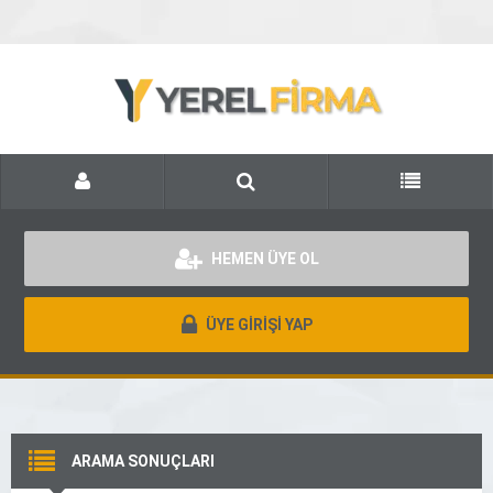
HEMEN ÜYE OL
ÜYE GİRİŞİ YAP
ARAMA SONUÇLARI