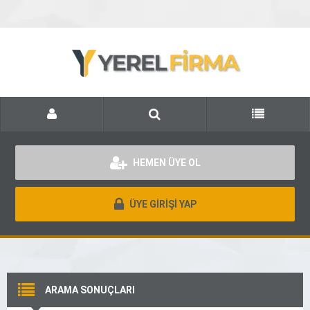
HEMEN ÜYE OL
ÜYE GİRİŞİ YAP
ARAMA SONUÇLARI