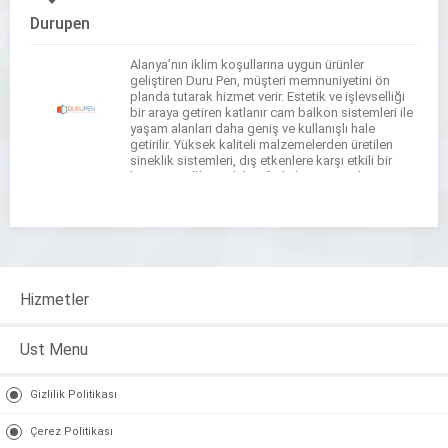
Durupen
Alanya’nın iklim koşullarına uygun ürünler
geliştiren Duru Pen, müşteri memnuniyetini ön
planda tutarak hizmet verir. Estetik ve işlevselliği
bir araya getiren katlanır cam balkon sistemleri ile
yaşam alanları daha geniş ve kullanışlı hale
getirilir. Yüksek kaliteli malzemelerden üretilen
sineklik sistemleri, dış etkenlere karşı etkili bir
koruma sağlayarak konforlu bir ortam oluşturur.
Farklı tasarım seçeneklerine sahip […]
Hizmetler
Ust Menu
Gizlilik Politikası
Çerez Politikası