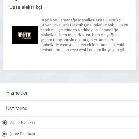
Usta elektrikçi
Kadıköy Osmanağa Mahallesi Usta Elektrikçi:
Güvenilir ve Hızlı Elektrik Çözümleri İstanbul’un en
hareketli ilçelerinden Kadıköy’ün Osmanağa
Mahallesi, hem tarihi dokusu hem de yoğun
yaşam temposuyla dikkat çeker. Ancak bu
mahallede yaşayanlar için elektrik arızaları, eski
tesisat sorunları veya yeni kurulum ihtiyaçları gibi
durumlar, günlük hayatı aksatabilen yaygın
problemlerdir. İşte tam bu noktada, Kadıköy
Osmanağa […]
Hizmetler
Ust Menu
Gizlilik Politikası
Çerez Politikası