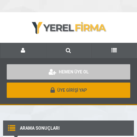
HEMEN ÜYE OL
ÜYE GİRİŞİ YAP
ARAMA SONUÇLARI