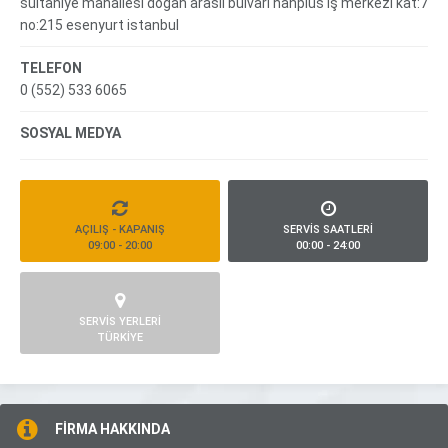
sultaniye mahallesi doğan araslı bulvarı hanplus iş merkezi kat:7
no:215 esenyurt istanbul
TELEFON
0 (552) 533 6065
SOSYAL MEDYA
AÇILIŞ - KAPANIŞ
SERVİS SAATLERİ
09:00 - 20:00
00:00 - 24:00
SERVİS YERLERİ
TÜRKİYE
FİRMA HAKKINDA