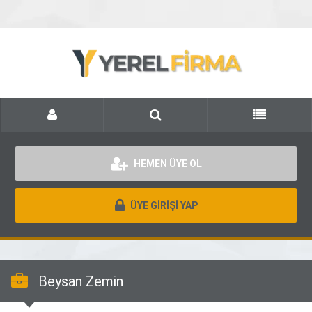
HEMEN ÜYE OL
ÜYE GİRİŞİ YAP
Beysan Zemin