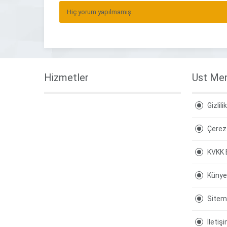
Hiç yorum yapılmamış.
Hizmetler
Ust Me
Gizlili
Çerez 
KVKK 
Künye
Site
İletiş