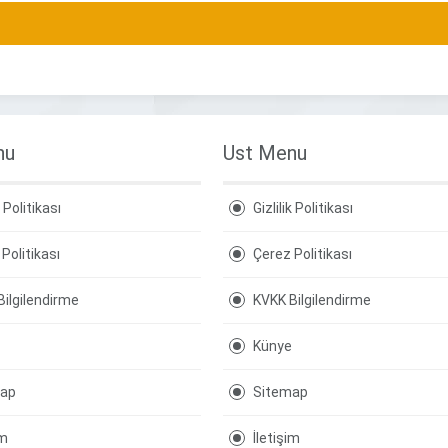
nu
Ust Menu
k Politikası
Gizlilik Politikası
Politikası
Çerez Politikası
Bilgilendirme
KVKK Bilgilendirme
Künye
map
Sitemap
im
İletişim