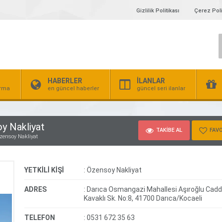
Gizlilik Politikası
Çerez Poli
HABERLER
İLANLAR
irma
en güncel haberler
güncel seri ilanlar
y Nakliyat
TAKİBE AL
FAVO
Özensoy Nakliyat
YETKİLİ KİŞİ
:
Özensoy Nakliyat
ADRES
:
Darıca Osmangazi Mahallesi Aşıroğlu Cadd
Kavaklı Sk. No:8, 41700 Darıca/Kocaeli
TELEFON
:
0531 672 35 63