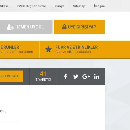
tikası
KVKK Bilgilendirme
Künye
Sitemap
İletişim
HEMEN ÜYE OL
ÜYE GİRİŞİ YAP
ÜRÜNLER
FUAR VE ETKİNLİKLER
binlerce firma ürünü
fuar ve etkinlik planları
41
RİLERE EKLE
ZİYARETÇİ
esi,