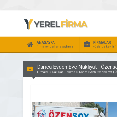
ANASAYFA
FİRMALAR
firma rehberi anasayfanız
yüzlerce kayıtlı f
Darıca Evden Eve Nakliyat | Özenso
Firmalar
Nakliyat - Taşıma
Darıca Evden Eve Nakliyat | 