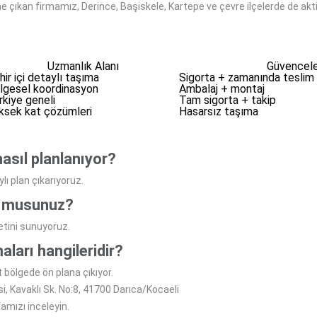
e çıkan firmamız, Derince, Başiskele, Kartepe ve çevre ilçelerde de aktif
Uzmanlık Alanı
Güvencel
hir içi detaylı taşıma
Sigorta + zamanında teslim
lgesel koordinasyon
Ambalaj + montaj
rkiye geneli
Tam sigorta + takip
ksek kat çözümleri
Hasarsız taşıma
nasıl planlanıyor?
lı plan çıkarıyoruz.
or musunuz?
etini sunuyoruz.
aları hangileridir?
bölgede ön plana çıkıyor.
 Kavaklı Sk. No:8, 41700 Darıca/Kocaeli
amızı inceleyin.