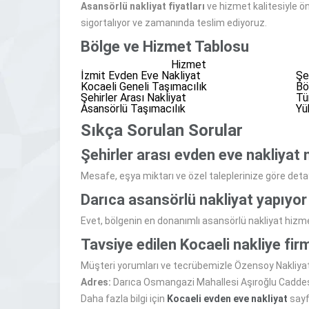
Asansörlü nakliyat fiyatları
ve hizmet kalitesiyle ön
sigortalıyor ve zamanında teslim ediyoruz.
Bölge ve Hizmet Tablosu
Hizmet
İzmit Evden Eve Nakliyat
Şe
Kocaeli Geneli Taşımacılık
Bö
Şehirler Arası Nakliyat
Tü
Asansörlü Taşımacılık
Yü
Sıkça Sorulan Sorular
Şehirler arası evden eve nakliyat 
Mesafe, eşya miktarı ve özel taleplerinize göre detay
Darıca asansörlü nakliyat yapıy
Evet, bölgenin en donanımlı asansörlü nakliyat hizm
Tavsiye edilen Kocaeli nakliye firm
Müşteri yorumları ve tecrübemizle Özensoy Nakliyat 
Adres:
Darıca Osmangazi Mahallesi Aşıroğlu Caddesi,
Daha fazla bilgi için
Kocaeli evden eve nakliyat
sayf