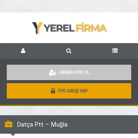
HEMEN ÜYE OL
ÜYE GİRİŞİ YAP
Datça Ptt – Muğla