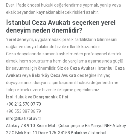
Evet. İfade öncesi hukuki değerlendirme yapmak, yanlış veya
eksik beyandan kaynaklanabilecek riskleri azaltır.
İstanbul Ceza Avukatı seçerken yerel
deneyim neden önemlidir?
Yerel deneyim, uygulamadaki pratik farklılıkların bilinmesini
sağlar ve dosya takibinde hız ile etkinlik kazandırır.
Ceza dosyalarında zaman kaybetmeden profesyonel destek
almak, hem soruşturma hem de yargılama aşamasında güçlü
bir savunma için önemlidir. Siz de
Ceza Avukatı
,
İstanbul Ceza
Avukatı
veya
Bakırköy Ceza Avukatı
desteğine ihtiyaç
duyuyorsanız, dosyanız için kapsamlı hukuki değerlendirme
talep etmek üzere bizimle iletişime geçebilirsiniz.
İzol Hukuk ve Danışmanlık Ofisi
+90 212 570 07 70
+90 553 887 86 79
info@ilkatizol.av.tr
Ataköy 7.8.9.10. Kısım Mah. Çobançeşme E5 Yanyol NEF Ataköy
22 C Blok Kat: 11 Daire:176, 34158 Bakırköy / İstanbul