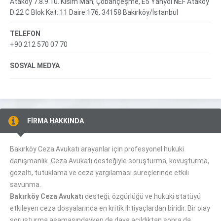
Ataköy 7.8.9.10. Kısım Mah, Çobançeşme, E5 Yanyol NEF Ataköy
D:22 C Blok Kat: 11 Daire:176, 34158 Bakırköy/İstanbul
TELEFON
+90 212 570 07 70
SOSYAL MEDYA
FİRMA HAKKINDA
Bakırköy Ceza Avukatı arayanlar için profesyonel hukuki
danışmanlık. Ceza Avukatı desteğiyle soruşturma, kovuşturma,
gözaltı, tutuklama ve ceza yargılaması süreçlerinde etkili
savunma.
Bakırköy Ceza Avukatı
desteği, özgürlüğü ve hukuki statüyü
etkileyen ceza dosyalarında en kritik ihtiyaçlardan biridir. Bir olay
soruşturma aşamasındayken de dava açıldıktan sonra da