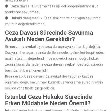
itiraz süreçleri
Ceza davası:
Duruşma hazırlığı, delil değerlendirmesi ve
mahkeme savunması
Hukuki danışmanlık:
Olası risklerin ve en uygun savunma
yolunun değerlendirilmesi
Ceza Davası Sürecinde Savunma
Avukatı Neden Gereklidir?
Bir
savunma avukatı
, yalnızca duruşmaya katılan kişi değildir.
Dosyanın her aşamasında delilleri inceler, çelişkileri tespit eder,
usul hatalarını değerlendirir ve müvekkili için en doğru hukuki
zemini kurar. Bu nedenle
ceza davası avukatı
desteği, sürecin
başından itibaren önemlidir.
Kısa cevap:
Ceza davasında avukat desteği, hak kaybını
önlemek, doğru savunmayı kurmak ve yargılama sürecini etkin
şekilde yönetmek için gereklidir.
İstanbul Ceza Hukuku Sürecinde
Erken Müdahale Neden Önemli?
İstanbul ceza hukuku süreci
, dosya yoğunluğu ve işlemlerin hızı