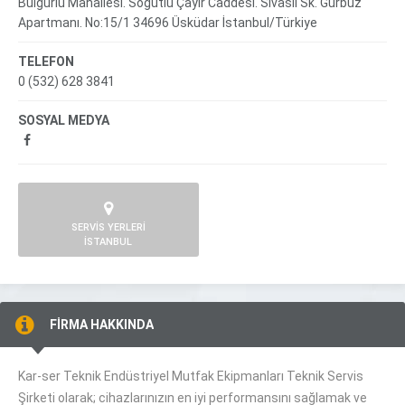
Bulgurlu Mahallesi. Söğütlü Çayır Caddesi. Sivaslı Sk. Gürbüz
Apartmanı. No:15/1 34696 Üsküdar İstanbul/Türkiye
TELEFON
0 (532) 628 3841
SOSYAL MEDYA
SERVİS YERLERİ
İSTANBUL
FİRMA HAKKINDA
Kar-ser Teknik Endüstriyel Mutfak Ekipmanları Teknik Servis
Şirketi olarak; cihazlarınızın en iyi performansını sağlamak ve