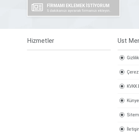
FİRMAMI EKLEMEK İSTİYORUM
5 dakikanızı ayırarak firmanızı ekleyin..
Hizmetler
Ust Me
Gizlili
Çerez 
KVKK 
Künye
Site
İletiş