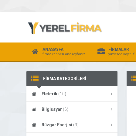
ANASAYFA
FİRMALAR
firma rehberi anasayfanız
yüzlerce kayıtlı f
FİRMA KATEGORİLERİ
Elektrik
(10)
Bilgisayar
(6)
Rüzgar Enerjisi
(3)