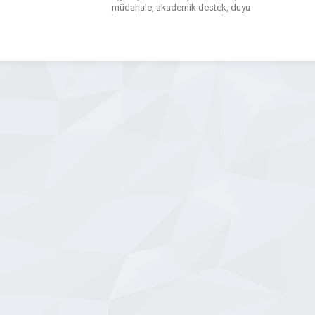
müdahale, akademik destek, duyu
bütünleme, ergoterapi ve aile
danışmanlığı gibi alanlarda kapsamlı
çözümler sunmaktadır. Sitedeki
program yapısına göre hem gelişim ve
tanı gruplarına hem de bireysel eğitim
[…]