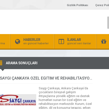
Gizlilik Politikası
Çerez Poli
HABERLER
İLANLAR
irma
en güncel haberler
güncel seri ilanlar
ARAMA SONUÇLARI
SAYGI ÇANKAYA ÖZEL EĞİTİM VE REHABİLİTASYON MERKEZİ
Saygı Çankaya, Ankara Çankaya’da
çocukların bireysel gelişim
ihtiyaçlarına yönelik eğitim ve destek
hizmetleri sunan bir özel eğitim ve
rehabilitasyon merkezidir. Kurum; özel
eğitim, dil ve konuşma terapisi, erken