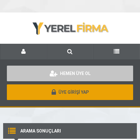
HEMEN ÜYE OL
ÜYE GİRİŞİ YAP
ARAMA SONUÇLARI