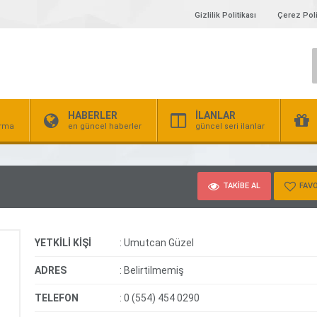
Gizlilik Politikası
Çerez Poli
HABERLER
İLANLAR
irma
en güncel haberler
güncel seri ilanlar
TAKİBE AL
FAVO
YETKİLİ KİŞİ
:
Umutcan Güzel
ADRES
:
Belirtilmemiş
TELEFON
:
0 (554) 454 0290