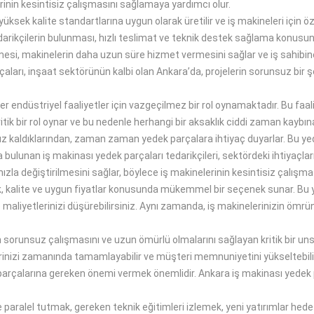
rinin kesintisiz çalışmasını sağlamaya yardımcı olur.
ksek kalite standartlarına uygun olarak üretilir ve iş makineleri için öz
 tedarikçilerin bulunması, hızlı teslimat ve teknik destek sağlama konusu
mesi, makinelerin daha uzun süre hizmet vermesini sağlar ve iş sahibin
arçaları, inşaat sektörünün kalbi olan Ankara’da, projelerin sorunsuz bir
r endüstriyel faaliyetler için vazgeçilmez bir rol oynamaktadır. Bu faaliy
tik bir rol oynar ve bu nedenle herhangi bir aksaklık ciddi zaman kaybına
z kaldıklarından, zaman zaman yedek parçalara ihtiyaç duyarlar. Bu yedek
 bulunan iş makinası yedek parçaları tedarikçileri, sektördeki ihtiyaçlar
zla değiştirilmesini sağlar, böylece iş makinelerinin kesintisiz çalışmas
k, kalite ve uygun fiyatlar konusunda mükemmel bir seçenek sunar. Bu y
ilir ve maliyetlerinizi düşürebilirsiniz. Aynı zamanda, iş makinelerinizin 
 sorunsuz çalışmasını ve uzun ömürlü olmalarını sağlayan kritik bir unsu
elerinizi zamanında tamamlayabilir ve müşteri memnuniyetini yükseltebilir
parçalarına gereken önemi vermek önemlidir. Ankara iş makinası yedek pa
ine paralel tutmak, gereken teknik eğitimleri izlemek, yeni yatırımlar h