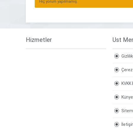
Hiç yorum yapılmamış.
Hizmetler
Ust Me
Gizlili
Çerez 
KVKK 
Künye
Site
İletiş