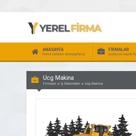
ANASAYFA
FİRMALAR
firma rehberi anasayfanız
yüzlerce kayıtlı f
Ucg Makina
Firmalar
İş Makineleri
Ucg Makina