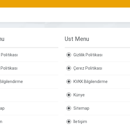
nu
Ust Menu
k Politikası
Gizlilik Politikası
Politikası
Çerez Politikası
Bilgilendirme
KVKK Bilgilendirme
Künye
map
Sitemap
im
İletişim