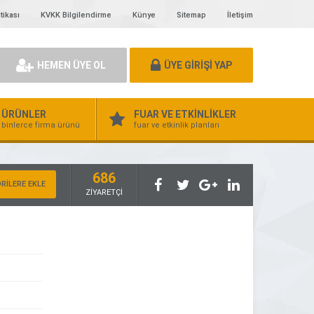
tikası
KVKK Bilgilendirme
Künye
Sitemap
İletişim
HEMEN ÜYE OL
ÜYE GİRİŞİ YAP
ÜRÜNLER
FUAR VE ETKİNLİKLER
binlerce firma ürünü
fuar ve etkinlik planları
686
RİLERE EKLE
ZİYARETÇİ