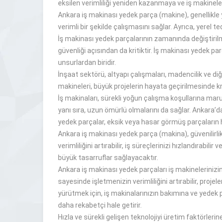
eksilen verimliliği yeniden kazanmaya ve iş makinele
Ankara iş makinası yedek parça (makine), genellikle yü
verimli bir şekilde çalışmasını sağlar. Ayrıca, yerel
İş makinası yedek parçalarının zamanında değiştiril
güvenliği açısından da kritiktir. İş makinası yedek p
unsurlardan biridir.
İnşaat sektörü, altyapı çalışmaları, madencilik ve diğe
makineleri, büyük projelerin hayata geçirilmesinde kri
İş makinaları, sürekli yoğun çalışma koşullarına maru
yanı sıra, uzun ömürlü olmalarını da sağlar. Ankara’da
yedek parçalar, eksik veya hasar görmüş parçaların hı
Ankara iş makinası yedek parça (makina), güvenilirli
verimliliğini artırabilir, iş süreçlerinizi hızlandırab
büyük tasarruflar sağlayacaktır.
Ankara iş makinası yedek parçaları iş makinelerinizin
sayesinde işletmenizin verimliliğini artırabilir, proj
yürütmek için, iş makinalarınızın bakımına ve yedek 
daha rekabetçi hale getirir.
Hızla ve sürekli gelişen teknolojiyi üretim faktörler