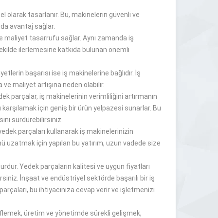
el olarak tasarlanır. Bu, makinelerin güvenli ve
nda avantaj sağlar.
e maliyet tasarrufu sağlar. Aynı zamanda iş
 şekilde ilerlemesine katkıda bulunan önemli
etlerin başarısı ise iş makinelerine bağlıdır. İş
 ve maliyet artışına neden olabilir.
 parçalar, iş makinelerinin verimliliğini artırmanın
ı karşılamak için geniş bir ürün yelpazesi sunarlar. Bu
ını sürdürebilirsiniz.
edek parçaları kullanarak iş makinelerinizin
ömrünü uzatmak için yapılan bu yatırım, uzun vadede size
rdur. Yedek parçaların kalitesi ve uygun fiyatları
siniz. İnşaat ve endüstriyel sektörde başarılı bir iş
rçaları, bu ihtiyacınıza cevap verir ve işletmenizi
edeflemek, üretim ve yönetimde sürekli gelişmek,