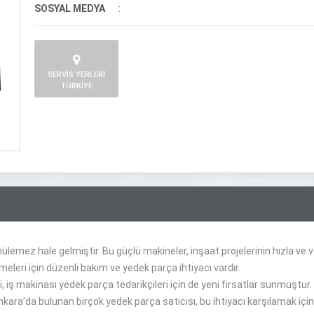
SOSYAL MEDYA
:
SERVİS YERLERİ
TÜRKİYE
emez hale gelmiştir. Bu güçlü makineler, inşaat projelerinin hızla ve v
ilmeleri için düzenli bakım ve yedek parça ihtiyacı vardır.
ş makinası yedek parça tedarikçileri için de yeni fırsatlar sunmuştur. İş 
ara’da bulunan birçok yedek parça satıcısı, bu ihtiyacı karşılamak için 