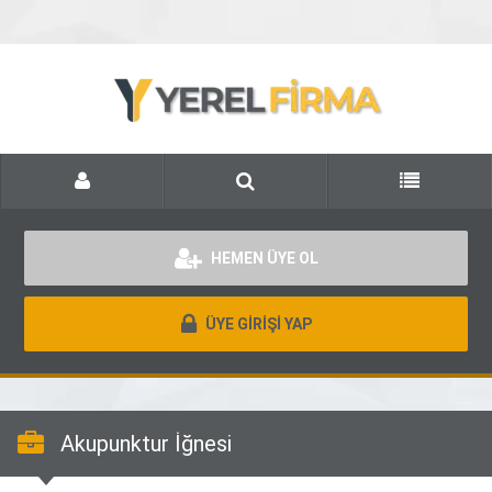
HEMEN ÜYE OL
ÜYE GİRİŞİ YAP
Akupunktur İğnesi