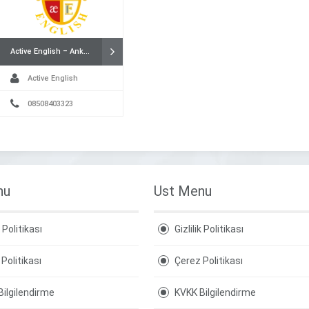
Active English – Ankara İngilizce Kursu
Active English
08508403323
nu
Ust Menu
k Politikası
Gizlilik Politikası
Politikası
Çerez Politikası
Bilgilendirme
KVKK Bilgilendirme