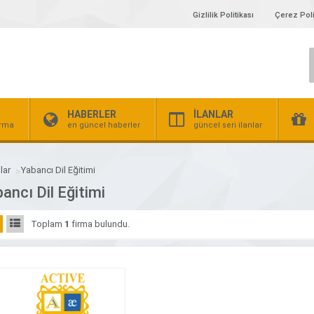
Gizlilik Politikası
Çerez Poli
HABERLER
İLANLAR
irma
en güncel haberler
güncel seri ilanlar
lar
Yabancı Dil Eğitimi
ancı Dil Eğitimi
Toplam
1
firma bulundu.