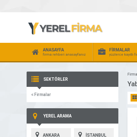
ANASAYFA
FİRMALAR
firma rehberi anasayfanız
yüzlerce kayıtlı f
Firma
SEKTÖRLER
Yab
Firmalar
YEREL ARAMA
ANKARA
İSTANBUL