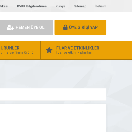
tikası
KVKK Bilgilendirme
Künye
Sitemap
İletişim
HEMEN ÜYE OL
ÜYE GİRİŞİ YAP
ÜRÜNLER
FUAR VE ETKİNLİKLER
binlerce firma ürünü
fuar ve etkinlik planları