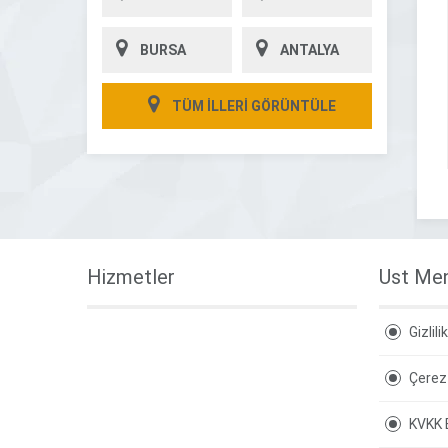
BURSA
ANTALYA
TÜM İLLERİ GÖRÜNTÜLE
Hizmetler
Ust Me
Gizlili
Çerez 
KVKK 