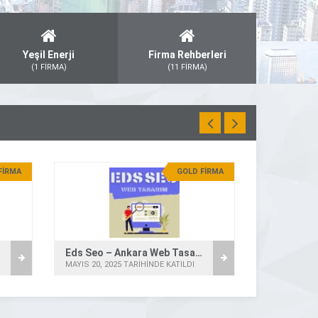
Yeşil Enerji
Firma Rehberleri
(1 FİRMA)
(11 FİRMA)
FİRMA
GOLD FİRMA
Eds Seo – Ankara Web Tasarım
Firma Evi 
MAYIS 20, 2025 TARİHİNDE KATILDI
ŞUBAT 28, 20