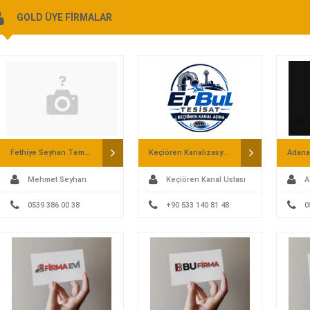
GOLD ÜYE FİRMALAR
Fethiye Seyhan Temizlik – Villa Temizliği
Keçiören Kanalizasyon Açma – ErBul Tesisat
Mehmet Seyhan
Keçiören Kanal Ustası
A
0539 386 00 38
+90 533 140 81 48
0