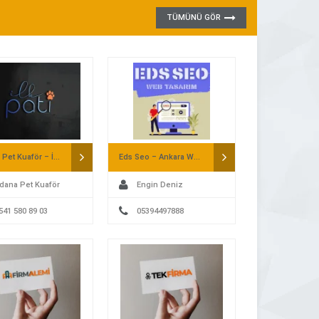
TÜMÜNÜ GÖR
Adana Pet Kuaför – İlk Pati
Eds Seo – Ankara Web Tasarım
dana Pet Kuaför
Engin Deniz
541 580 89 03
05394497888