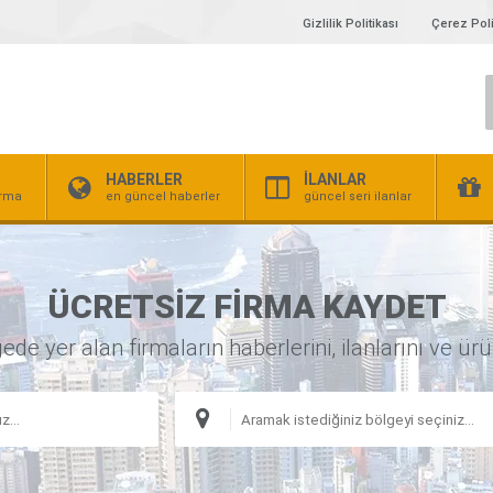
Gizlilik Politikası
Çerez Poli
HABERLER
İLANLAR
irma
en güncel haberler
güncel seri ilanlar
ÜCRETSİZ FİRMA KAYDET
 yer alan firmaların haberlerini, ilanlarını ve ürünl