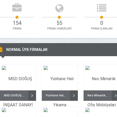
154
55
0
FİRMA
FİRMA HABERLERİ
FİRMA İLANLARI
NORMAL ÜYE FİRMALAR
MSD DOĞUŞ İNŞAAT SANAYİ VE TİCARET LTD.ŞTİ.
Yünhane Halı Yıkama
Neo Mimarlık Ofis Mobilyaları