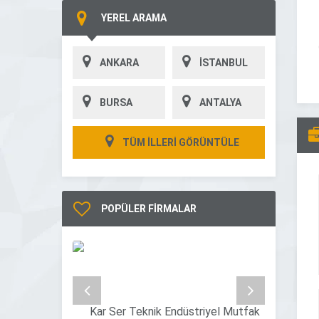
YEREL ARAMA
ANKARA
İSTANBUL
BURSA
ANTALYA
TÜM İLLERİ GÖRÜNTÜLE
POPÜLER FİRMALAR