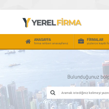
ANASAYFA
FİRMALAR
firma rehberi anasayfanız
yüzlerce kayıtlı f
Bulunduğunuz bölgede