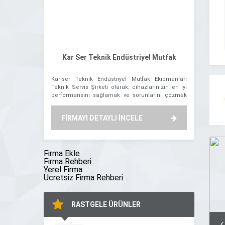
Kar Ser Teknik Endüstriyel Mutfak
Kar-ser Teknik Endüstriyel Mutfak Ekipmanları
Firmamız Oğ
Servisi
Teknik Servis Şirketi olarak; cihazlarınızın en iyi
itibaren Demi
performansını sağlamak ve sorunlarını çözmek
Oğuz tarafı
için buradayız. Firmamız, uzman teknik ekibiyle
Benzinlik Kan
birlikte, güvenilir ve profesyonel teknik servis
Kapı ve Demi
FİRMAYI DETAYLI İNCELE
FİRMAYI
hizmetleri sunan bir kuruluştur. Müşteri
montajını y
memnuniyetini odak noktamız olarak belirledik.
yana, sürekli
Deneyimli uzmanlarımız, en son teknolojiye sahip
benimseyen 
ekipmanlarımız ve güçlü müşteri destek
yatırım yapan
ekibimizle, siz değerli müşterilerimize Endüstriyel
firmadır. […]
Firma Ekle
[…]
Firma Rehberi
Yerel Firma
Ücretsiz Firma Rehberi
RASTGELE ÜRÜNLER