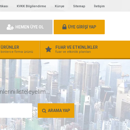
tikası
KVKK Bilgilendirme
Künye
Sitemap
İletişim
HEMEN ÜYE OL
ÜYE GİRİŞİ YAP
ÜRÜNLER
FUAR VE ETKİNLİKLER
binlerce firma ürünü
fuar ve etkinlik planları
erini listeleyelim...
ARAMA YAP