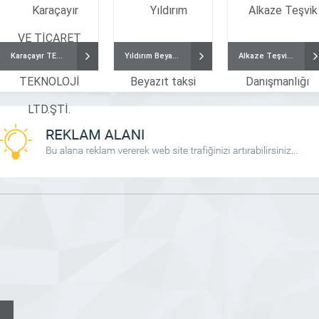
Karaçayır TEKNOLOJİ
Yıldırım Beyazıt taksi
Alkaze Teşvik Danışmanlığı
Ankara Kanopi
Ucg Makina
uz Demir Doğrama, 1990 Yılından
Modern inşaat sektörü, iş makinaları olma
r Çelik sektöründe görev alan Nafiz
düşünülemez hale gelmiştir. Bu güçlü makinel
ndan kurulmuş olup Çelik Çatı,
inşaat projelerinin hızla ve verimli bir şeki
opi Sistemleri, Raylı Otomatik Demir
tamamlanmasını sağlar. Ancak, iş makineleri
r Kamelya Sistemlerinin üretim ve
verimliliğini ve dayanıklılığını sürdürebilmeleri 
 DETAYLI İNCELE
FİRMAYI DETAYLI İNCELE
apmaktadır. Kurulduğu günden bu
düzenli bakım ve yedek parça ihtiyacı vard
 gelişmeyi ve müşteri odaklılığını
Ankara’nın inşaat sektöründeki büyümesi
Ankara Kanopi sektörüne sürekli
gelişimi, iş makinası yedek parça tedarikçil
, marka sorumluluğun bilincinde bir
için de yeni fırsatlar sunmuştur. İş makineleri, 
[…]