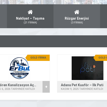
Nakliyat – Taşıma
Rüzgar Enerjisi
(21 FİRMA)
(3 FİRMA)
GOLD FİRMA
GOLD 
Keçiören Kanalizasyon Açma – ErBul Tesisat
Adana Pet Kuaför – İlk Pati
 6, 2026 TARİHİNDE KATILDI
KASIM 9, 2025 TARİHİNDE KATILDI