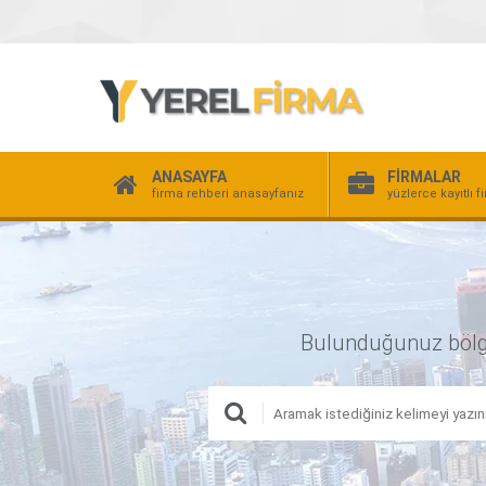
ANASAYFA
FİRMALAR
firma rehberi anasayfanız
yüzlerce kayıtlı f
Bulunduğunuz bölgede