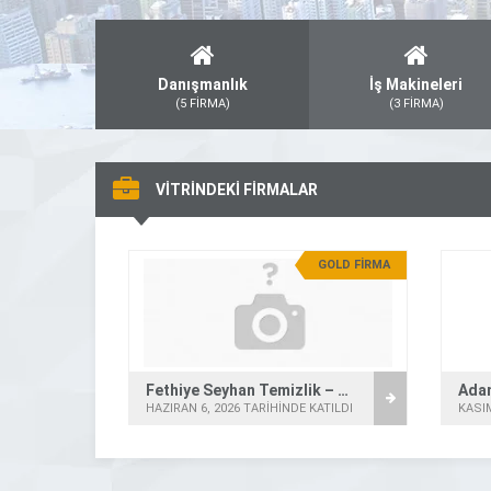
Danışmanlık
İş Makineleri
(5 FİRMA)
(3 FİRMA)
VİTRİNDEKİ FİRMALAR
GOLD FİRMA
Fethiye Seyhan Temizlik – Villa Temizliği
Adan
HAZIRAN 6, 2026 TARİHİNDE KATILDI
KASIM