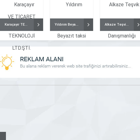
Karaçayır TEKNOLOJİ
Yıldırım Beyazıt taksi
Alkaze Teşvik Danışmanlığı
Ankara Kanopi
Ucg Makina
uz Demir Doğrama, 1990 Yılından
Modern inşaat sektörü, iş makinaları olma
r Çelik sektöründe görev alan Nafiz
düşünülemez hale gelmiştir. Bu güçlü makinel
ndan kurulmuş olup Çelik Çatı,
inşaat projelerinin hızla ve verimli bir şeki
opi Sistemleri, Raylı Otomatik Demir
tamamlanmasını sağlar. Ancak, iş makineleri
r Kamelya Sistemlerinin üretim ve
verimliliğini ve dayanıklılığını sürdürebilmeleri 
 DETAYLI İNCELE
FİRMAYI DETAYLI İNCELE
apmaktadır. Kurulduğu günden bu
düzenli bakım ve yedek parça ihtiyacı vard
 gelişmeyi ve müşteri odaklılığını
Ankara’nın inşaat sektöründeki büyümesi
Ankara Kanopi sektörüne sürekli
gelişimi, iş makinası yedek parça tedarikçil
, marka sorumluluğun bilincinde bir
için de yeni fırsatlar sunmuştur. İş makineleri, 
[…]