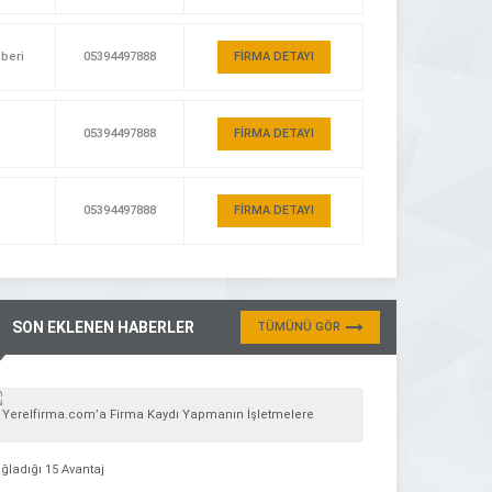
hberi
05394497888
FİRMA DETAYI
05394497888
FİRMA DETAYI
05394497888
FİRMA DETAYI
SON EKLENEN HABERLER
TÜMÜNÜ GÖR