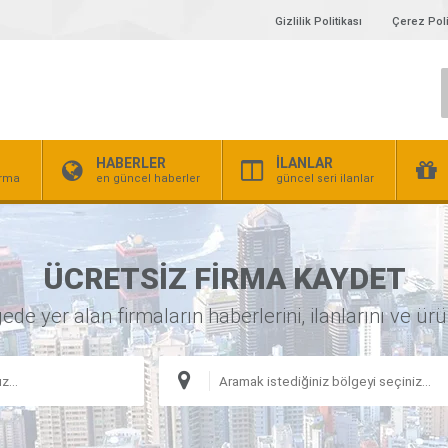
Gizlilik Politikası
Çerez Poli
HABERLER
İLANLAR
irma
en güncel haberler
güncel seri ilanlar
ÜCRETSİZ FİRMA KAYDET
 yer alan firmaların haberlerini, ilanlarını ve ürünl