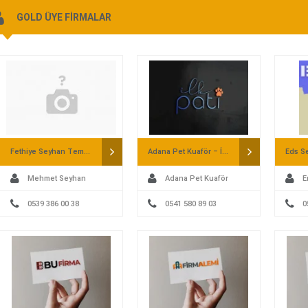
GOLD ÜYE FİRMALAR
Fethiye Seyhan Temizlik – Villa Temizliği
Adana Pet Kuaför – İlk Pati
Mehmet Seyhan
Adana Pet Kuaför
E
0539 386 00 38
0541 580 89 03
0