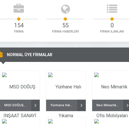
154
55
0
FİRMA
FİRMA HABERLERİ
FİRMA İLANLARI
NORMAL ÜYE FİRMALAR
MSD DOĞUŞ İNŞAAT SANAYİ VE TİCARET LTD.ŞTİ.
Yünhane Halı Yıkama
Neo Mimarlık Ofis Mobilyaları