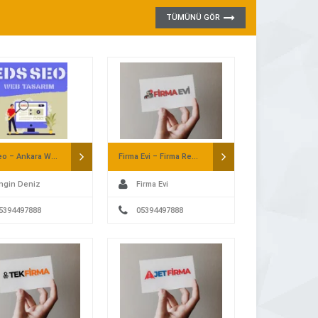
TÜMÜNÜ GÖR
Eds Seo – Ankara Web Tasarım
Firma Evi – Firma Rehberi
ngin Deniz
Firma Evi
5394497888
05394497888