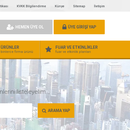
tikası
KVKK Bilgilendirme
Künye
Sitemap
İletişim
HEMEN ÜYE OL
ÜYE GİRİŞİ YAP
ÜRÜNLER
FUAR VE ETKİNLİKLER
binlerce firma ürünü
fuar ve etkinlik planları
erini listeleyelim...
ARAMA YAP