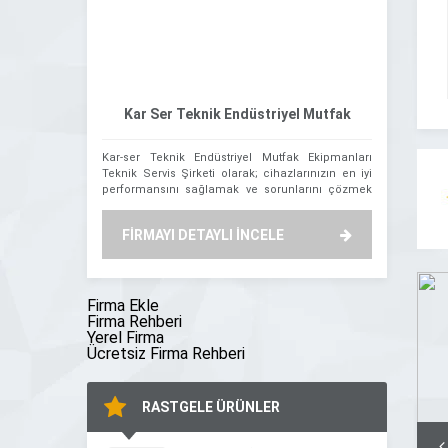
Kar Ser Teknik Endüstriyel Mutfak
Kar-ser Teknik Endüstriyel Mutfak Ekipmanları
Firmamız Oğ
Servisi
Teknik Servis Şirketi olarak; cihazlarınızın en iyi
itibaren Demi
performansını sağlamak ve sorunlarını çözmek
Oğuz tarafı
için buradayız. Firmamız, uzman teknik ekibiyle
Benzinlik Kan
birlikte, güvenilir ve profesyonel teknik servis
Kapı ve Demi
FİRMAYI DETAYLI İNCELE
FİRMAYI
hizmetleri sunan bir kuruluştur. Müşteri
montajını y
memnuniyetini odak noktamız olarak belirledik.
yana, sürekli
Deneyimli uzmanlarımız, en son teknolojiye sahip
benimseyen 
ekipmanlarımız ve güçlü müşteri destek
yatırım yapan
ekibimizle, siz değerli müşterilerimize Endüstriyel
firmadır. […]
Firma Ekle
[…]
Firma Rehberi
Yerel Firma
Ücretsiz Firma Rehberi
RASTGELE ÜRÜNLER